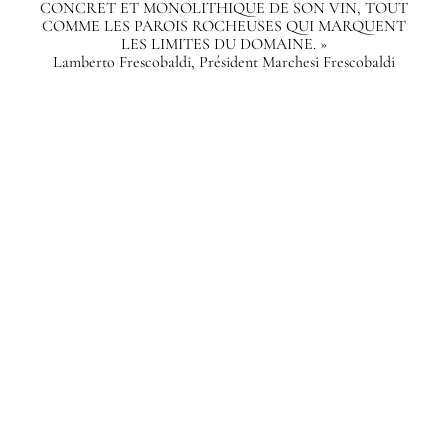
CONCRET ET MONOLITHIQUE DE SON VIN, TOUT
COMME LES PAROIS ROCHEUSES QUI MARQUENT
LES LIMITES DU DOMAINE. »
Lamberto Frescobaldi, Président Marchesi Frescobaldi
"LE CHAI EST UN LIEU
OÙ SE DÉCOUVRENT
LES SECRETS DE
CHAQUE MILLÉSIME
DE MASSETO. C’EST
ÉGALEMENT UN