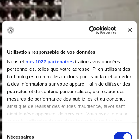
Utilisation responsable de vos données
Nous et
nos 1022 partenaires
traitons vos données
personnelles, telles que votre adresse IP, en utilisant des
technologies comme les cookies pour stocker et accéder
à des informations sur votre appareil, afin de diffuser des
publicités et du contenu personnalisés, d'effectuer des
mesures de performance des publicités et du contenu,
ainsi que de réaliser des études d’audience, favorisant
ainsi le développement de services. Vous avez le choix
quant à l'utilisation de vos données et à leurs finalités.
Vous pouvez modifier ou retirer votre consentement à
Sélection
tout moment en consultant la Déclaration relative aux
Nécessaires
du